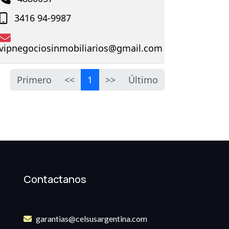
3416 94-9987
vipnegociosinmobiliarios@gmail.com
Primero
<<
1
>>
Último
Contactanos
garantias@celsusargentina.com