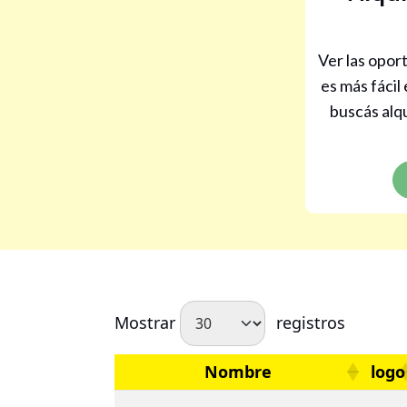
Ver las opo
es más fácil
buscás alqu
Mostrar
registros
Nombre
logo