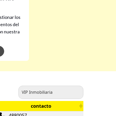
stionar los
ientos del
on nuestra
contacto
4880057